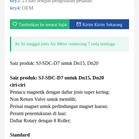
key3:
25 hari selepas pengesahan pesanan
key4:
OEM
Tambahkan ke senarai hajat
Kirim Kirim Sekarang
Jet Jet tunggal jenis Air Meter cenderung 7 roda tembaga
Saiz produk: SJ-SDC-D7 untuk Dn15, Dn20
Saiz produk: SJ-SDC-D7 untuk Dn15, Dn20
ciri-ciri
Pemacu magnetik dengan daftar jenis super kering;
Non Return Valve untuk memilih;
Perisai magnet untuk perlindungan magnet luaran;
Peranti penentukuran di luar;
Daftar Rotary dengan 8 Roller;
Standard