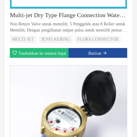
Multi-jet Dry Type Flange Connection Water Meter
Non Return Valve untuk memilih; 5 Penggelek atau 8 Roller untuk
Memilih; Dengan penglihatan output pulsa untuk memilih pemacu
magnetik dengan daftar jenis super kering; Perisai magnet untuk
MULTI JET
JENIS KERING
FLORA CONNECTOR
perlindungan magnet luaran;
Tambahkan ke senarai hajat
Butiran