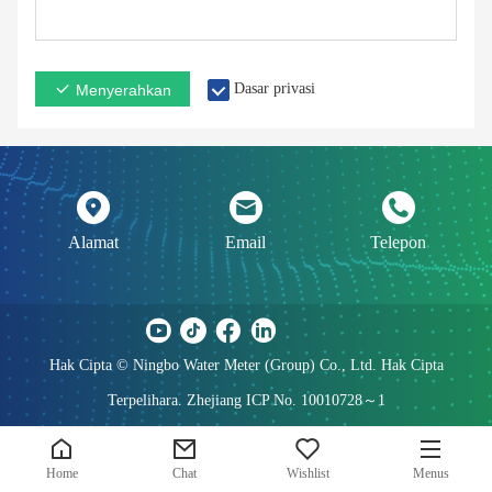
Dasar privasi
Menyerahkan
Alamat
Email
Telepon
Hak Cipta © Ningbo Water Meter (Group) Co., Ltd. Hak Cipta
Terpelihara. Zhejiang ICP No. 10010728～1
Home
Chat
Wishlist
Menus