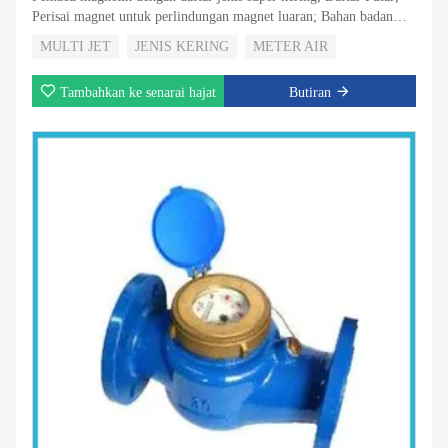
Perisai magnet untuk perlindungan magnet luaran; Bahan badan
plastik yang paling kuat dan boleh dipercayai; Non Return Valve
MULTI JET
JENIS KERING
METER AIR
untuk memilih; 5 Penggelek atau 8 Roller untuk Memilih; Dengan
penglihatan output nadi untuk memilih
Tambahkan ke senarai hajat
Butiran