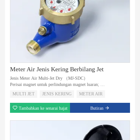
Meter Air Jenis Kering Berbilang Jet
Jenis Meter Air Multi-Jet Dry （MJ-SDC）
Perisai magnet untuk perlindungan magnet luaran;
Bahan badan plastik yang paling kuat dan boleh dipercayai;
MULTI JET
JENIS KERING
METER AIR
Pemacu magnet dengan daftar jenis super kering;
Injap Tidak Pulangan untuk memilih;
Tambahkan ke senarai hajat
Butiran
5 Penggelek atau 8 Penggelek untuk Memilih;
Dengan penglihatan output nadi untuk memilih