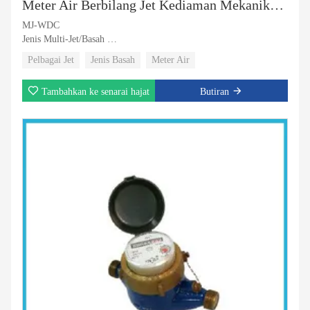
Meter Air Berbilang Jet Kediaman Mekanikal Kelas C / R80 / R160 Badan plastik
MJ-WDC
Jenis Multi-Jet/Basah
DN15~50
Pelbagai Jet
Jenis Basah
Meter Air
Tambahkan ke senarai hajat
Butiran