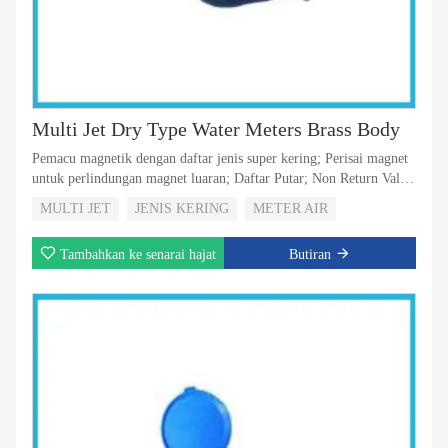
Multi Jet Dry Type Water Meters Brass Body
Pemacu magnetik dengan daftar jenis super kering; Perisai magnet
untuk perlindungan magnet luaran; Daftar Putar; Non Return Valve
untuk memilih; 5 Penggelek atau 8 Roller untuk Memilih; Dengan
MULTI JET
JENIS KERING
METER AIR
penglihatan output nadi untuk memilih
Tambahkan ke senarai hajat
Butiran