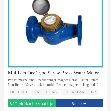
Multi-jet Dry Type Screw Brass Water Meter
Perisai magnet untuk perlindungan magnet luaran; Daftar Putar;
Non Return Valve untuk memilih; Pemacu magnetik dengan daftar
jenis super kering; 5 Penggelek atau 8 Roller untuk Memilih;
MULTI JET
JENIS KERING
FLORA CONNECTOR
Dengan penglihatan output nadi untuk memilih
Tambahkan ke senarai hajat
Butiran