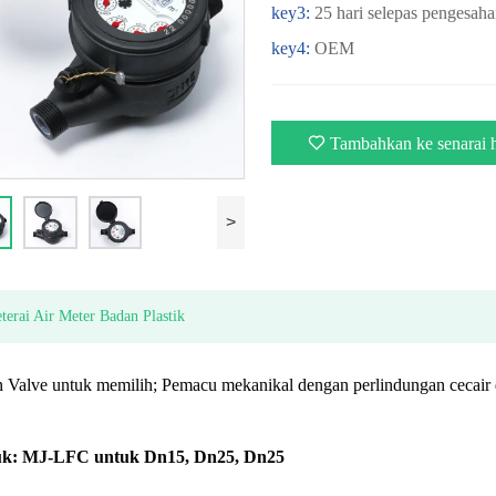
key3:
25 hari selepas pengesah
key4:
OEM
Tambahkan ke senarai h
>
terai Air Meter Badan Plastik
 Valve untuk memilih; Pemacu mekanikal dengan perlindungan cecair di
uk: MJ-LFC untuk Dn15, Dn25, Dn25