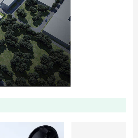
Meter Air Ultrasonik Saiz Pukal
Jet Cecair Jet Meterai Sealed