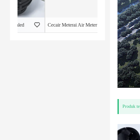
Cecair Meterai Air Meter Badan Plastik
Meter Air Omboh Pu
Produk te