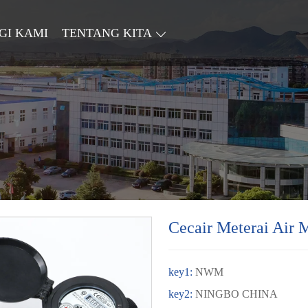
GI KAMI
TENTANG KITA
Cecair Meterai Air 
key1:
NWM
key2:
NINGBO CHINA