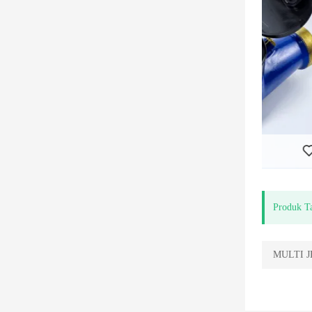
Meter Air Tertutup Cecair
Produk T
MULTI J