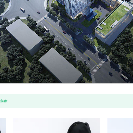
tar Plastik
Ekonomi multi jet kering jenis meter air (model Itron)
rkait