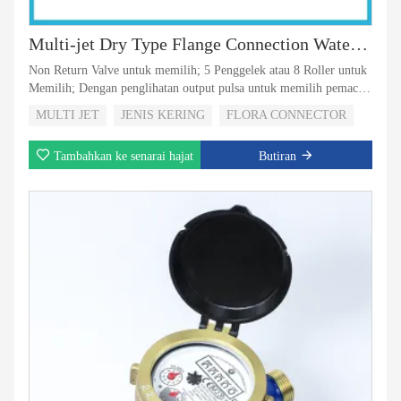
Multi-jet Dry Type Flange Connection Water Meter
Non Return Valve untuk memilih; 5 Penggelek atau 8 Roller untuk
Memilih; Dengan penglihatan output pulsa untuk memilih pemacu
magnetik dengan daftar jenis super kering; Perisai magnet untuk
MULTI JET
JENIS KERING
FLORA CONNECTOR
perlindungan magnet luaran;
Tambahkan ke senarai hajat
Butiran