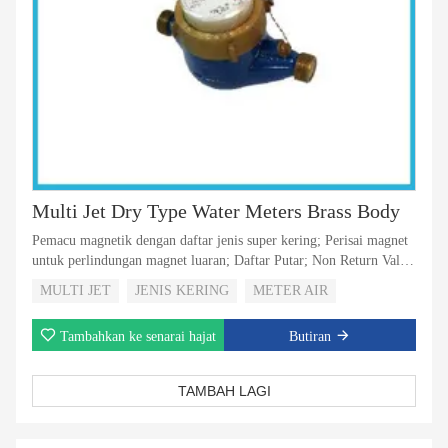
Multi Jet Dry Type Water Meters Brass Body
Pemacu magnetik dengan daftar jenis super kering; Perisai magnet
untuk perlindungan magnet luaran; Daftar Putar; Non Return Valve
untuk memilih; 5 Penggelek atau 8 Roller untuk Memilih; Dengan
MULTI JET
JENIS KERING
METER AIR
penglihatan output nadi untuk memilih
Tambahkan ke senarai hajat
Butiran
TAMBAH LAGI