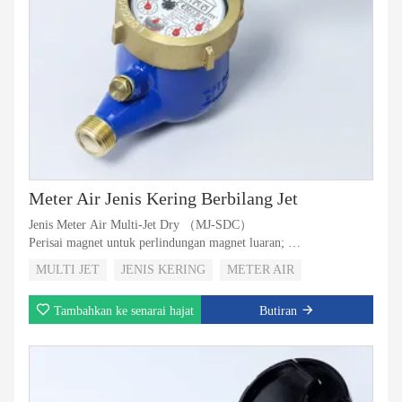
Meter Air Jenis Kering Berbilang Jet
Jenis Meter Air Multi-Jet Dry （MJ-SDC）
Perisai magnet untuk perlindungan magnet luaran;
Bahan badan plastik yang paling kuat dan boleh dipercayai;
MULTI JET
JENIS KERING
METER AIR
Pemacu magnet dengan daftar jenis super kering;
Injap Tidak Pulangan untuk memilih;
Tambahkan ke senarai hajat
Butiran
5 Penggelek atau 8 Penggelek untuk Memilih;
Dengan penglihatan output nadi untuk memilih