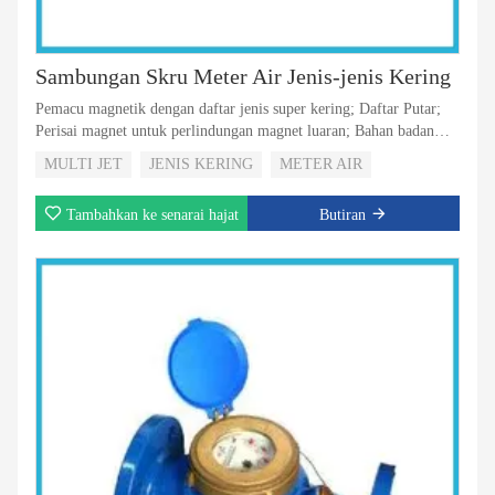
Sambungan Skru Meter Air Jenis-jenis Kering
Pemacu magnetik dengan daftar jenis super kering; Daftar Putar;
Perisai magnet untuk perlindungan magnet luaran; Bahan badan
plastik yang paling kuat dan boleh dipercayai; Non Return Valve
MULTI JET
JENIS KERING
METER AIR
untuk memilih; 5 Penggelek atau 8 Roller untuk Memilih; Dengan
penglihatan output nadi untuk memilih
Tambahkan ke senarai hajat
Butiran