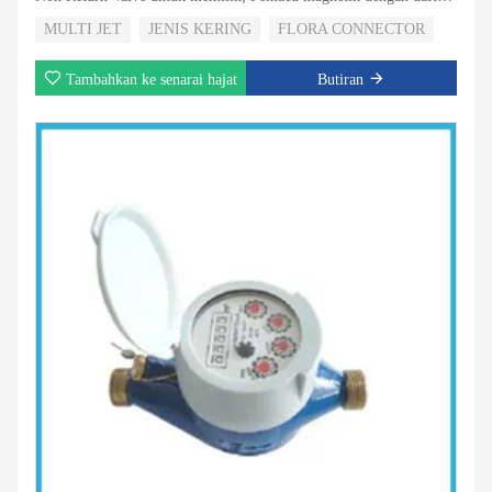
jenis super kering; 5 Penggelek atau 8 Roller untuk Memilih;
MULTI JET
JENIS KERING
FLORA CONNECTOR
Dengan penglihatan output nadi untuk memilih
Tambahkan ke senarai hajat
Butiran