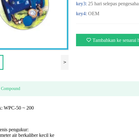
key3:
25 hari selepas pengesah
key4:
OEM
Tambahkan ke senarai h
>
r Compound
uk: WPC-50 ~ 200
jenis pengukur:
eter air berkaliber kecil ke