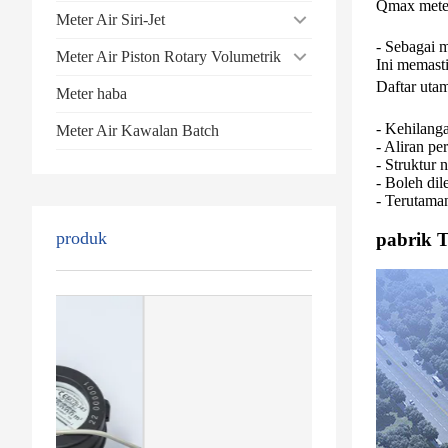
Qmax meter 
Meter Air Siri-Jet
- Sebagai m
Meter Air Piston Rotary Volumetrik
Ini memast
Daftar uta
Meter haba
- Kehilang
Meter Air Kawalan Batch
- Aliran pe
- Struktur
- Boleh dil
- Terutama
produk
pabrik 