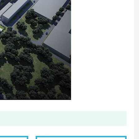
Meter Air Ultrasonik Saiz Pukal
Jet Cecair Jet Meterai Sealed