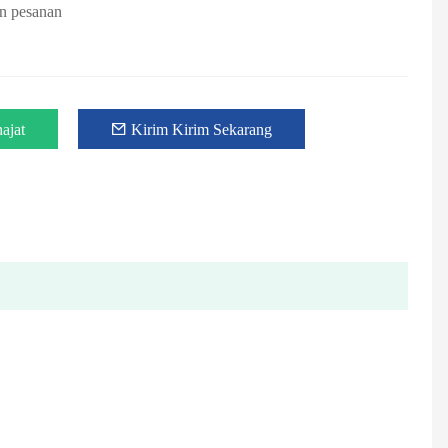
an pesanan
ajat
Kirim Kirim Sekarang