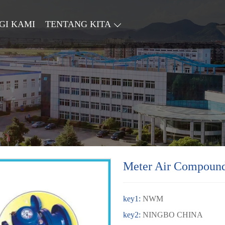
GI KAMI
TENTANG KITA
Meter Air Compoun
key1:
NWM
key2:
NINGBO CHINA