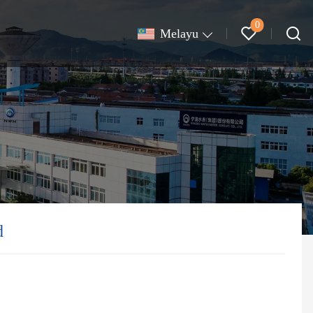
0
Melayu
d