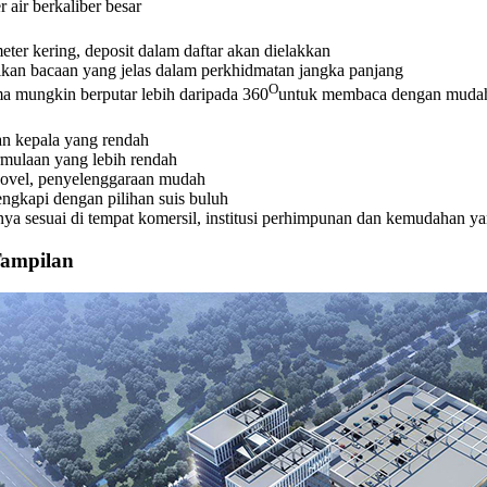
air berkaliber besar
eter kering, deposit dalam daftar akan dielakkan
ikan bacaan yang jelas dalam perkhidmatan jangka panjang
O
ma mungkin berputar lebih daripada 360
untuk membaca dengan muda
an kepala yang rendah
rmulaan yang lebih rendah
 novel, penyelenggaraan mudah
engkapi dengan pilihan suis buluh
nya sesuai di tempat komersil, institusi perhimpunan dan kemudahan y
Tampilan