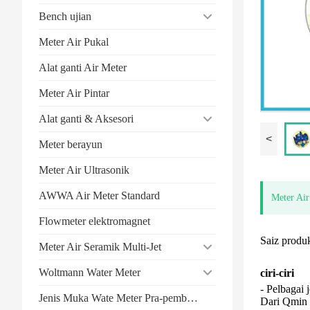
Bench ujian
Meter Air Pukal
Alat ganti Air Meter
Meter Air Pintar
Alat ganti & Aksesori
<
Meter berayun
Meter Air Ultrasonik
AWWA Air Meter Standard
Meter Ai
Flowmeter elektromagnet
Saiz prod
Meter Air Seramik Multi-Jet
Woltmann Water Meter
ciri-ciri
- Pelbagai 
Jenis Muka Wate Meter Pra-pembayaran
Dari Qmin m